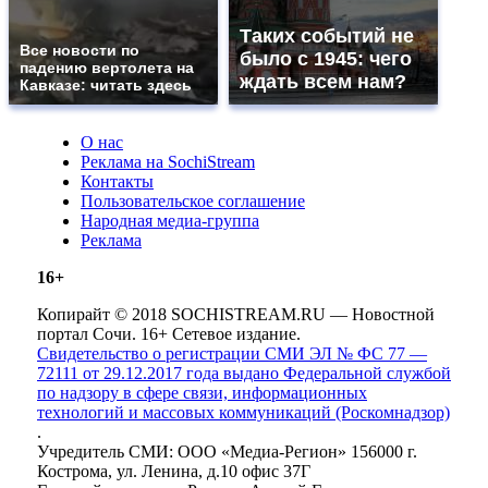
Таких событий не
Все новости по
было с 1945: чего
падению вертолета на
ждать всем нам?
Кавказе: читать здесь
О нас
Реклама на SochiStream
Контакты
Пользовательское соглашение
Народная медиа-группа
Реклама
16+
Копирайт © 2018 SOCHISTREAM.RU — Новостной
портал Сочи. 16+ Сетевое издание.
Свидетельство о регистрации СМИ ЭЛ № ФС 77 —
72111 от 29.12.2017 года выдано Федеральной службой
по надзору в сфере связи, информационных
технологий и массовых коммуникаций (Роскомнадзор)
.
Учредитель СМИ: ООО «Медиа-Регион» 156000 г.
Кострома, ул. Ленина, д.10 офис 37Г