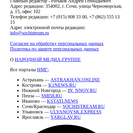
Главный редактор - Ратьков Андрей Геннадьевич
Адрес редакции: 354002, г. Сочи, улица Черноморская,
д. 15, офис 102
Телефон редакции: +7 (915) 908 33 00, +7 (862) 555 13
15
Адрес электронной почты редакции:
info@sochistream.ru
Согласие на обработку персональных данных
Политика по защите персональных данных
О
НАРОДНОЙ МЕДИА-ГРУППЕ
Все порталы
НМГ:
Астрахань —
ASTRAKHAN.ONLINE
Кострома —
K1NEWS.RU
Нижний Новгород —
IN_NNOV.RU
Пенза —
SMI58.RU
Иваново —
KSTATI.NEWS
Сочи/Краснодар —
SOCHISTREAM.RU
Ульяновск —
ULYANOVSK.EXPRESS
Ярославль —
YARGLAV.RU