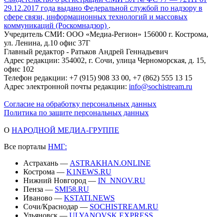
29.12.2017 года выдано Федеральной службой по надзору в
сфере связи, информационных технологий и массовых
коммуникаций (Роскомнадзор)
.
Учредитель СМИ: ООО «Медиа-Регион» 156000 г. Кострома,
ул. Ленина, д.10 офис 37Г
Главный редактор - Ратьков Андрей Геннадьевич
Адрес редакции: 354002, г. Сочи, улица Черноморская, д. 15,
офис 102
Телефон редакции: +7 (915) 908 33 00, +7 (862) 555 13 15
Адрес электронной почты редакции:
info@sochistream.ru
Согласие на обработку персональных данных
Политика по защите персональных данных
О
НАРОДНОЙ МЕДИА-ГРУППЕ
Все порталы
НМГ:
Астрахань —
ASTRAKHAN.ONLINE
Кострома —
K1NEWS.RU
Нижний Новгород —
IN_NNOV.RU
Пенза —
SMI58.RU
Иваново —
KSTATI.NEWS
Сочи/Краснодар —
SOCHISTREAM.RU
Ульяновск —
ULYANOVSK.EXPRESS