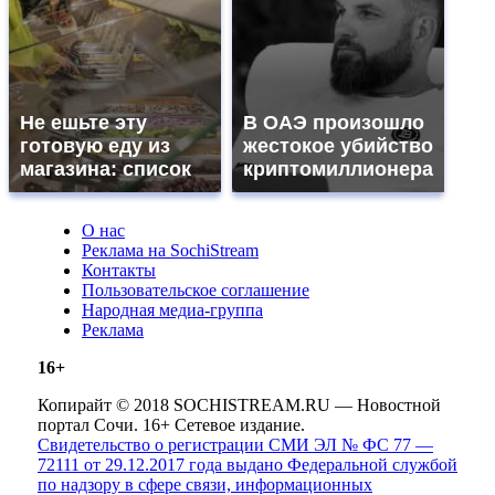
Не ешьте эту
В ОАЭ произошло
готовую еду из
жестокое убийство
магазина: список
криптомиллионера
О нас
Реклама на SochiStream
Контакты
Пользовательское соглашение
Народная медиа-группа
Реклама
16+
Копирайт © 2018 SOCHISTREAM.RU — Новостной
портал Сочи. 16+ Сетевое издание.
Свидетельство о регистрации СМИ ЭЛ № ФС 77 —
72111 от 29.12.2017 года выдано Федеральной службой
по надзору в сфере связи, информационных