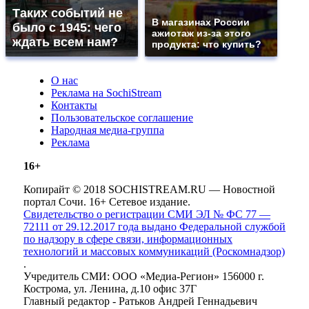
Таких событий не
В магазинах России
было с 1945: чего
ажиотаж из-за этого
ждать всем нам?
продукта: что купить?
О нас
Реклама на SochiStream
Контакты
Пользовательское соглашение
Народная медиа-группа
Реклама
16+
Копирайт © 2018 SOCHISTREAM.RU — Новостной
портал Сочи. 16+ Сетевое издание.
Свидетельство о регистрации СМИ ЭЛ № ФС 77 —
72111 от 29.12.2017 года выдано Федеральной службой
по надзору в сфере связи, информационных
технологий и массовых коммуникаций (Роскомнадзор)
.
Учредитель СМИ: ООО «Медиа-Регион» 156000 г.
Кострома, ул. Ленина, д.10 офис 37Г
Главный редактор - Ратьков Андрей Геннадьевич