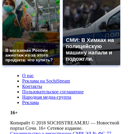
СМИ: В Химках на
полицейскую
В магазинах России
машину напали и
ажиотаж из-за этого
подожгли.
продукта: что купить?
О нас
Реклама на SochiStream
Контакты
Пользовательское соглашение
Народная медиа-группа
Реклама
16+
Копирайт © 2018 SOCHISTREAM.RU — Новостной
портал Сочи. 16+ Сетевое издание.
Свидетельство о регистрации СМИ ЭЛ № ФС 77 —