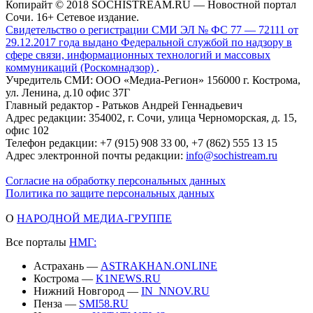
Копирайт © 2018 SOCHISTREAM.RU — Новостной портал
Сочи. 16+ Сетевое издание.
Свидетельство о регистрации СМИ ЭЛ № ФС 77 — 72111 от
29.12.2017 года выдано Федеральной службой по надзору в
сфере связи, информационных технологий и массовых
коммуникаций (Роскомнадзор)
.
Учредитель СМИ: ООО «Медиа-Регион» 156000 г. Кострома,
ул. Ленина, д.10 офис 37Г
Главный редактор - Ратьков Андрей Геннадьевич
Адрес редакции: 354002, г. Сочи, улица Черноморская, д. 15,
офис 102
Телефон редакции: +7 (915) 908 33 00, +7 (862) 555 13 15
Адрес электронной почты редакции:
info@sochistream.ru
Согласие на обработку персональных данных
Политика по защите персональных данных
О
НАРОДНОЙ МЕДИА-ГРУППЕ
Все порталы
НМГ:
Астрахань —
ASTRAKHAN.ONLINE
Кострома —
K1NEWS.RU
Нижний Новгород —
IN_NNOV.RU
Пенза —
SMI58.RU