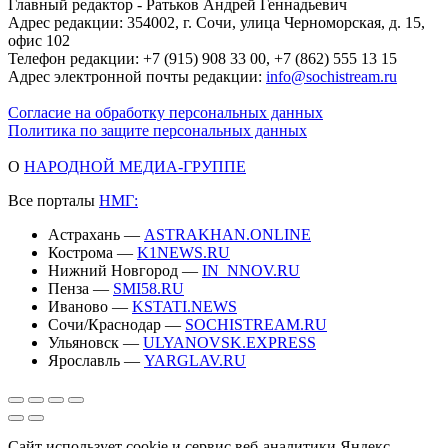
Главный редактор - Ратьков Андрей Геннадьевич
Адрес редакции: 354002, г. Сочи, улица Черноморская, д. 15,
офис 102
Телефон редакции: +7 (915) 908 33 00, +7 (862) 555 13 15
Адрес электронной почты редакции:
info@sochistream.ru
Согласие на обработку персональных данных
Политика по защите персональных данных
О
НАРОДНОЙ МЕДИА-ГРУППЕ
Все порталы
НМГ:
Астрахань —
ASTRAKHAN.ONLINE
Кострома —
K1NEWS.RU
Нижний Новгород —
IN_NNOV.RU
Пенза —
SMI58.RU
Иваново —
KSTATI.NEWS
Сочи/Краснодар —
SOCHISTREAM.RU
Ульяновск —
ULYANOVSK.EXPRESS
Ярославль —
YARGLAV.RU
Сайт использует cookie и сервис веб-аналитики Яндекс