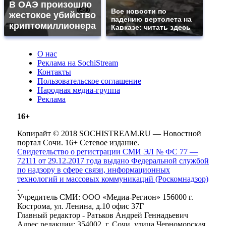
В ОАЭ произошло
Все новости по
жестокое убийство
падению вертолета на
криптомиллионера
Кавказе: читать здесь
О нас
Реклама на SochiStream
Контакты
Пользовательское соглашение
Народная медиа-группа
Реклама
16+
Копирайт © 2018 SOCHISTREAM.RU — Новостной
портал Сочи. 16+ Сетевое издание.
Свидетельство о регистрации СМИ ЭЛ № ФС 77 —
72111 от 29.12.2017 года выдано Федеральной службой
по надзору в сфере связи, информационных
технологий и массовых коммуникаций (Роскомнадзор)
.
Учредитель СМИ: ООО «Медиа-Регион» 156000 г.
Кострома, ул. Ленина, д.10 офис 37Г
Главный редактор - Ратьков Андрей Геннадьевич
Адрес редакции: 354002, г. Сочи, улица Черноморская,