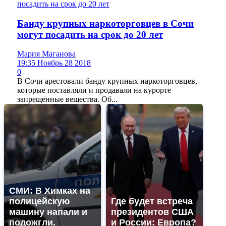
Банду крупных наркоторговцев в Сочи
могут посадить на срок до 20 лет
Мария Маганова
19:35 Ноябрь 28 2018
0
В Сочи арестовали банду крупных наркоторговцев,
которые поставляли и продавали на курорте
запрещенные вещества. Об...
СМИ: В Химках на
полицейскую
Где будет встреча
машину напали и
президентов США
подожгли.
и России: Европа?