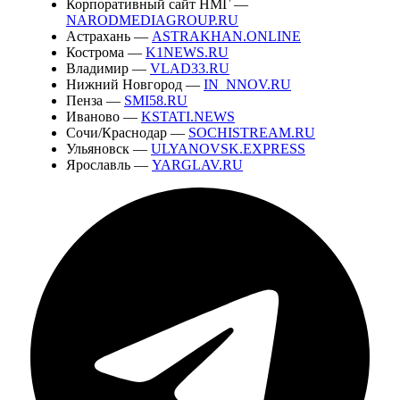
Корпоративный сайт НМГ —
NARODMEDIAGROUP.RU
Астрахань —
ASTRAKHAN.ONLINE
Кострома —
K1NEWS.RU
Владимир —
VLAD33.RU
Нижний Новгород —
IN_NNOV.RU
Пенза —
SMI58.RU
Иваново —
KSTATI.NEWS
Сочи/Краснодар —
SOCHISTREAM.RU
Ульяновск —
ULYANOVSK.EXPRESS
Ярославль —
YARGLAV.RU