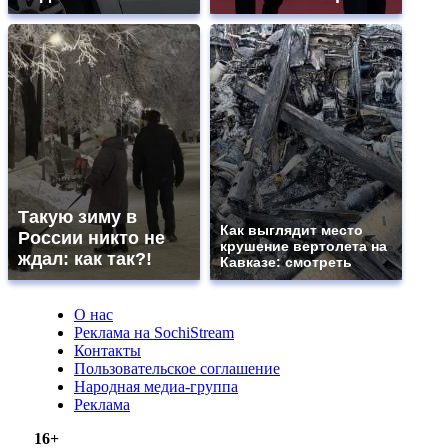
Такую зиму в
Как выглядит место
России никто не
крушение вертолета на
ждал: как так?!
Кавказе: смотреть
О нас
Реклама на SochiStream
Контакты
Пользовательское соглашение
Народная медиа-группа
Реклама
16+