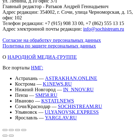
ул. Ленина, д.10 офис 37Г
Главный редактор - Ратьков Андрей Геннадьевич
Адрес редакции: 354002, г. Сочи, улица Черноморская, д. 15,
офис 102
Телефон редакции: +7 (915) 908 33 00, +7 (862) 555 13 15
Адрес электронной почты редакции:
info@sochistream.ru
Согласие на обработку персональных данных
Политика по защите персональных данных
О
НАРОДНОЙ МЕДИА-ГРУППЕ
Все порталы
НМГ:
Астрахань —
ASTRAKHAN.ONLINE
Кострома —
K1NEWS.RU
Нижний Новгород —
IN_NNOV.RU
Пенза —
SMI58.RU
Иваново —
KSTATI.NEWS
Сочи/Краснодар —
SOCHISTREAM.RU
Ульяновск —
ULYANOVSK.EXPRESS
Ярославль —
YARGLAV.RU