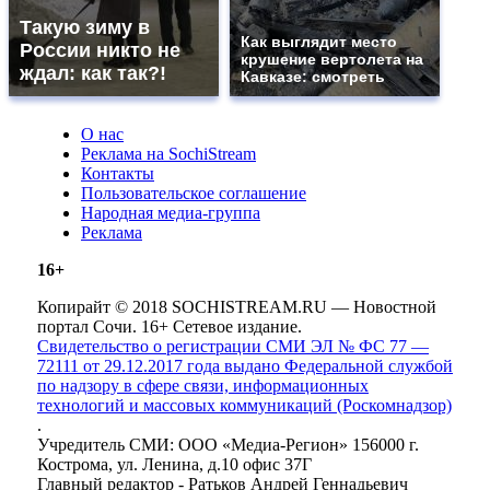
Такую зиму в
Как выглядит место
России никто не
крушение вертолета на
ждал: как так?!
Кавказе: смотреть
О нас
Реклама на SochiStream
Контакты
Пользовательское соглашение
Народная медиа-группа
Реклама
16+
Копирайт © 2018 SOCHISTREAM.RU — Новостной
портал Сочи. 16+ Сетевое издание.
Свидетельство о регистрации СМИ ЭЛ № ФС 77 —
72111 от 29.12.2017 года выдано Федеральной службой
по надзору в сфере связи, информационных
технологий и массовых коммуникаций (Роскомнадзор)
.
Учредитель СМИ: ООО «Медиа-Регион» 156000 г.
Кострома, ул. Ленина, д.10 офис 37Г
Главный редактор - Ратьков Андрей Геннадьевич