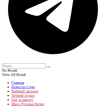
No Result
View All Result
Главная
Новости Сочи
Рыбный эксперт
Летний отдых
Ура, в школу!
Мисс Русское Радио