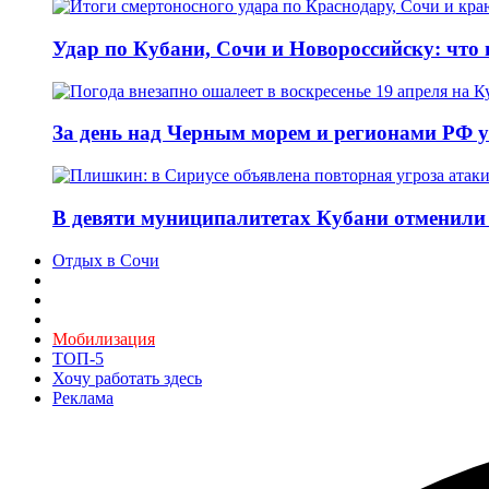
Удар по Кубани, Сочи и Новороссийску: что и
За день над Черным морем и регионами РФ 
В девяти муниципалитетах Кубани отменили 
Отдых в Сочи
Мобилизация
ТОП-5
Хочу работать здесь
Реклама