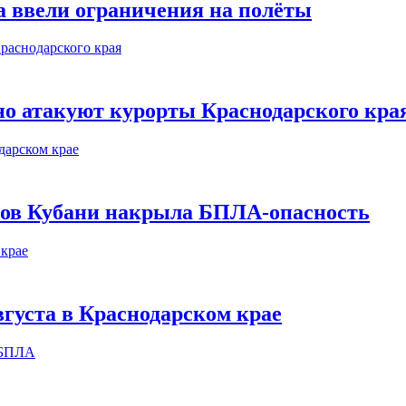
а ввели ограничения на полёты
о атакуют курорты Краснодарского кра
етов Кубани накрыла БПЛА-опасность
вгуста в Краснодарском крае