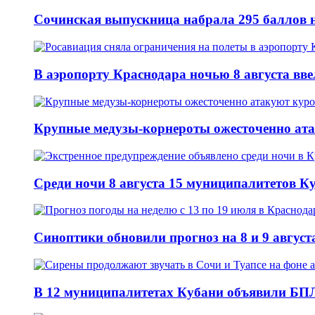
Сочинская выпускница набрала 295 баллов н
В аэропорту Краснодара ночью 8 августа вв
Крупные медузы-корнероты ожесточенно ат
Среди ночи 8 августа 15 муниципалитетов 
Синоптики обновили прогноз на 8 и 9 август
В 12 муниципалитетах Кубани объявили БПЛ