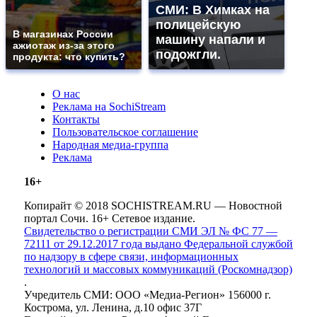
СМИ: В Химках на
полицейскую
В магазинах России
машину напали и
ажиотаж из-за этого
подожгли.
продукта: что купить?
О нас
Реклама на SochiStream
Контакты
Пользовательское соглашение
Народная медиа-группа
Реклама
16+
Копирайт © 2018 SOCHISTREAM.RU — Новостной
портал Сочи. 16+ Сетевое издание.
Свидетельство о регистрации СМИ ЭЛ № ФС 77 —
72111 от 29.12.2017 года выдано Федеральной службой
по надзору в сфере связи, информационных
технологий и массовых коммуникаций (Роскомнадзор)
.
Учредитель СМИ: ООО «Медиа-Регион» 156000 г.
Кострома, ул. Ленина, д.10 офис 37Г