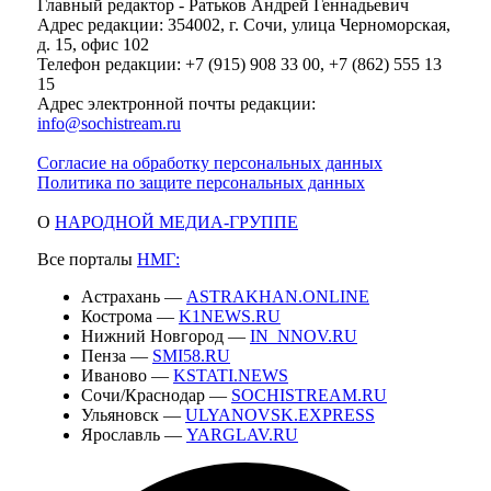
Главный редактор - Ратьков Андрей Геннадьевич
Адрес редакции: 354002, г. Сочи, улица Черноморская,
д. 15, офис 102
Телефон редакции: +7 (915) 908 33 00, +7 (862) 555 13
15
Адрес электронной почты редакции:
info@sochistream.ru
Согласие на обработку персональных данных
Политика по защите персональных данных
О
НАРОДНОЙ МЕДИА-ГРУППЕ
Все порталы
НМГ:
Астрахань —
ASTRAKHAN.ONLINE
Кострома —
K1NEWS.RU
Нижний Новгород —
IN_NNOV.RU
Пенза —
SMI58.RU
Иваново —
KSTATI.NEWS
Сочи/Краснодар —
SOCHISTREAM.RU
Ульяновск —
ULYANOVSK.EXPRESS
Ярославль —
YARGLAV.RU