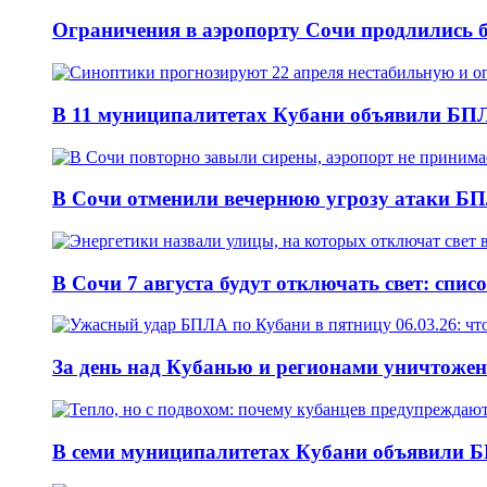
Ограничения в аэропорту Сочи продлились б
В 11 муниципалитетах Кубани объявили БПЛА
В Сочи отменили вечернюю угрозу атаки БП
В Сочи 7 августа будут отключать свет: спис
За день над Кубанью и регионами уничтожен
В семи муниципалитетах Кубани объявили Б