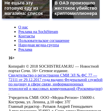
Не ешьте эту
В ОАЭ произошло
готовую еду из
жестокое убийство
магазина: список
криптомиллионера
О нас
Реклама на SochiStream
Контакты
Пользовательское соглашение
Народная медиа-группа
Реклама
16+
Копирайт © 2018 SOCHISTREAM.RU — Новостной
портал Сочи. 16+ Сетевое издание.
Свидетельство о регистрации СМИ ЭЛ № ФС 77 —
72111 от 29.12.2017 года выдано Федеральной службой
по надзору в сфере связи, информационных
технологий и массовых коммуникаций (Роскомнадзор)
.
Учредитель СМИ: ООО «Медиа-Регион» 156000 г.
Кострома, ул. Ленина, д.10 офис 37Г
Главный редактор - Ратьков Андрей Геннадьевич
Адрес редакции: 354002, г. Сочи, улица Черноморская,