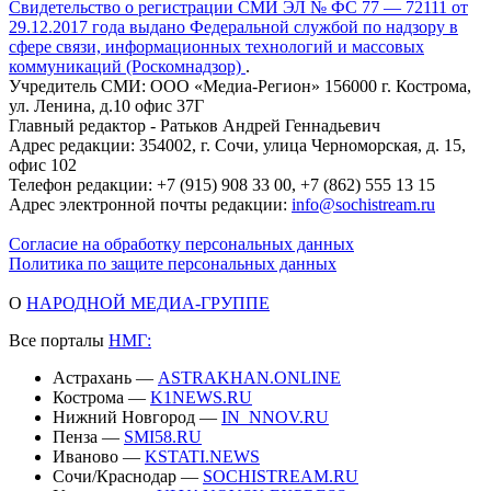
Свидетельство о регистрации СМИ ЭЛ № ФС 77 — 72111 от
29.12.2017 года выдано Федеральной службой по надзору в
сфере связи, информационных технологий и массовых
коммуникаций (Роскомнадзор)
.
Учредитель СМИ: ООО «Медиа-Регион» 156000 г. Кострома,
ул. Ленина, д.10 офис 37Г
Главный редактор - Ратьков Андрей Геннадьевич
Адрес редакции: 354002, г. Сочи, улица Черноморская, д. 15,
офис 102
Телефон редакции: +7 (915) 908 33 00, +7 (862) 555 13 15
Адрес электронной почты редакции:
info@sochistream.ru
Согласие на обработку персональных данных
Политика по защите персональных данных
О
НАРОДНОЙ МЕДИА-ГРУППЕ
Все порталы
НМГ:
Астрахань —
ASTRAKHAN.ONLINE
Кострома —
K1NEWS.RU
Нижний Новгород —
IN_NNOV.RU
Пенза —
SMI58.RU
Иваново —
KSTATI.NEWS
Сочи/Краснодар —
SOCHISTREAM.RU