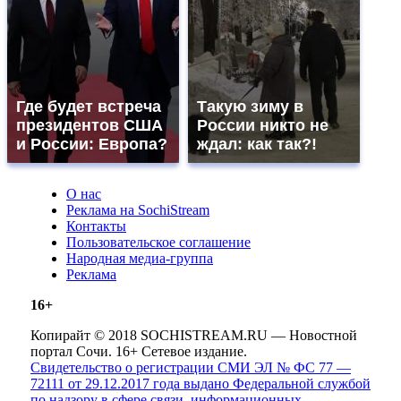
Где будет встреча
Такую зиму в
президентов США
России никто не
и России: Европа?
ждал: как так?!
О нас
Реклама на SochiStream
Контакты
Пользовательское соглашение
Народная медиа-группа
Реклама
16+
Копирайт © 2018 SOCHISTREAM.RU — Новостной
портал Сочи. 16+ Сетевое издание.
Свидетельство о регистрации СМИ ЭЛ № ФС 77 —
72111 от 29.12.2017 года выдано Федеральной службой
по надзору в сфере связи, информационных