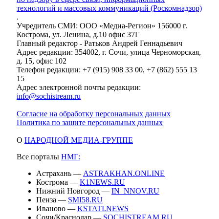
технологий и массовых коммуникаций (Роскомнадзор)
.
Учредитель СМИ: ООО «Медиа-Регион» 156000 г.
Кострома, ул. Ленина, д.10 офис 37Г
Главный редактор - Ратьков Андрей Геннадьевич
Адрес редакции: 354002, г. Сочи, улица Черноморская,
д. 15, офис 102
Телефон редакции: +7 (915) 908 33 00, +7 (862) 555 13
15
Адрес электронной почты редакции:
info@sochistream.ru
Согласие на обработку персональных данных
Политика по защите персональных данных
О
НАРОДНОЙ МЕДИА-ГРУППЕ
Все порталы
НМГ:
Астрахань —
ASTRAKHAN.ONLINE
Кострома —
K1NEWS.RU
Нижний Новгород —
IN_NNOV.RU
Пенза —
SMI58.RU
Иваново —
KSTATI.NEWS
Сочи/Краснодар —
SOCHISTREAM.RU