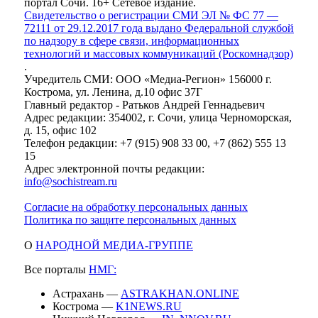
портал Сочи. 16+ Сетевое издание.
Свидетельство о регистрации СМИ ЭЛ № ФС 77 —
72111 от 29.12.2017 года выдано Федеральной службой
по надзору в сфере связи, информационных
технологий и массовых коммуникаций (Роскомнадзор)
.
Учредитель СМИ: ООО «Медиа-Регион» 156000 г.
Кострома, ул. Ленина, д.10 офис 37Г
Главный редактор - Ратьков Андрей Геннадьевич
Адрес редакции: 354002, г. Сочи, улица Черноморская,
д. 15, офис 102
Телефон редакции: +7 (915) 908 33 00, +7 (862) 555 13
15
Адрес электронной почты редакции:
info@sochistream.ru
Согласие на обработку персональных данных
Политика по защите персональных данных
О
НАРОДНОЙ МЕДИА-ГРУППЕ
Все порталы
НМГ:
Астрахань —
ASTRAKHAN.ONLINE
Кострома —
K1NEWS.RU