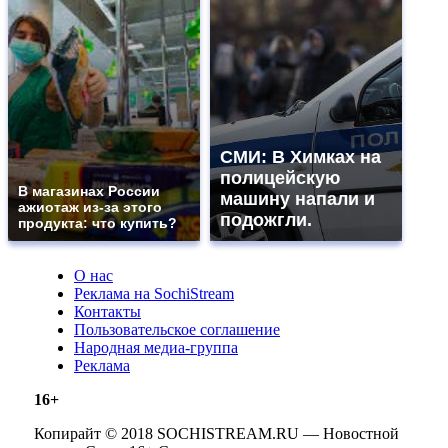
СМИ: В Химках на
полицейскую
В магазинах России
машину напали и
ажиотаж из-за этого
подожгли.
продукта: что купить?
О нас
Реклама на SochiStream
Контакты
Пользовательское соглашение
Народная медиа-группа
Реклама
16+
Копирайт © 2018 SOCHISTREAM.RU — Новостной