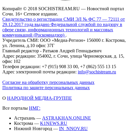
Копирайт © 2018 SOCHISTREAM.RU — Новостной портал
Сочи. 16+ Сетевое издание.
Свидетельство о регистрации СМИ ЭЛ № ФС 77 — 72111 от
29.12.2017 года выдано Федеральной службой по надзору в
сфере связи, информационных технологий и массовых
коммуникаций (Роскомнадзор)
.
Учредитель СМИ: ООО «Медиа-Регион» 156000 г. Кострома,
ул. Ленина, д.10 офис 37Г
Главный редактор - Ратьков Андрей Геннадьевич
Адрес редакции: 354002, г. Сочи, улица Черноморская, д. 15,
офис 102
Телефон редакции: +7 (915) 908 33 00, +7 (862) 555 13 15
Адрес электронной почты редакции:
info@sochistream.ru
Согласие на обработку персональных данных
Политика по защите персональных данных
О
НАРОДНОЙ МЕДИА-ГРУППЕ
Все порталы
НМГ:
Астрахань —
ASTRAKHAN.ONLINE
Кострома —
K1NEWS.RU
Нижний Новгород —
IN_NNOV.RU