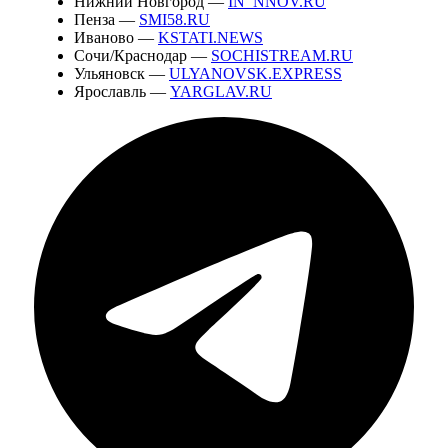
Нижний Новгород —
IN_NNOV.RU
Пенза —
SMI58.RU
Иваново —
KSTATI.NEWS
Сочи/Краснодар —
SOCHISTREAM.RU
Ульяновск —
ULYANOVSK.EXPRESS
Ярославль —
YARGLAV.RU