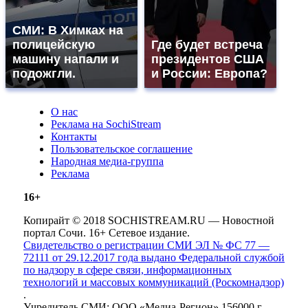
СМИ: В Химках на
полицейскую
Где будет встреча
машину напали и
президентов США
подожгли.
и России: Европа?
О нас
Реклама на SochiStream
Контакты
Пользовательское соглашение
Народная медиа-группа
Реклама
16+
Копирайт © 2018 SOCHISTREAM.RU — Новостной
портал Сочи. 16+ Сетевое издание.
Свидетельство о регистрации СМИ ЭЛ № ФС 77 —
72111 от 29.12.2017 года выдано Федеральной службой
по надзору в сфере связи, информационных
технологий и массовых коммуникаций (Роскомнадзор)
.
Учредитель СМИ: ООО «Медиа-Регион» 156000 г.