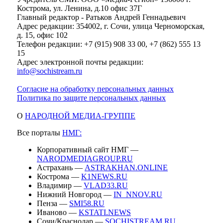
Кострома, ул. Ленина, д.10 офис 37Г
Главный редактор - Ратьков Андрей Геннадьевич
Адрес редакции: 354002, г. Сочи, улица Черноморская,
д. 15, офис 102
Телефон редакции: +7 (915) 908 33 00, +7 (862) 555 13
15
Адрес электронной почты редакции:
info@sochistream.ru
Согласие на обработку персональных данных
Политика по защите персональных данных
О
НАРОДНОЙ МЕДИА-ГРУППЕ
Все порталы
НМГ:
Корпоративный сайт НМГ —
NARODMEDIAGROUP.RU
Астрахань —
ASTRAKHAN.ONLINE
Кострома —
K1NEWS.RU
Владимир —
VLAD33.RU
Нижний Новгород —
IN_NNOV.RU
Пенза —
SMI58.RU
Иваново —
KSTATI.NEWS
Сочи/Краснодар —
SOCHISTREAM.RU