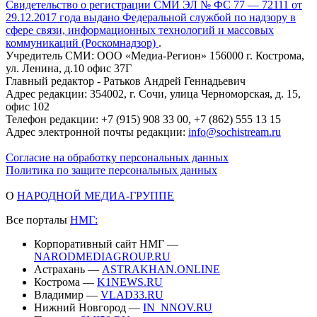
Свидетельство о регистрации СМИ ЭЛ № ФС 77 — 72111 от
29.12.2017 года выдано Федеральной службой по надзору в
сфере связи, информационных технологий и массовых
коммуникаций (Роскомнадзор)
.
Учредитель СМИ: ООО «Медиа-Регион» 156000 г. Кострома,
ул. Ленина, д.10 офис 37Г
Главный редактор - Ратьков Андрей Геннадьевич
Адрес редакции: 354002, г. Сочи, улица Черноморская, д. 15,
офис 102
Телефон редакции: +7 (915) 908 33 00, +7 (862) 555 13 15
Адрес электронной почты редакции:
info@sochistream.ru
Согласие на обработку персональных данных
Политика по защите персональных данных
О
НАРОДНОЙ МЕДИА-ГРУППЕ
Все порталы
НМГ:
Корпоративный сайт НМГ —
NARODMEDIAGROUP.RU
Астрахань —
ASTRAKHAN.ONLINE
Кострома —
K1NEWS.RU
Владимир —
VLAD33.RU
Нижний Новгород —
IN_NNOV.RU