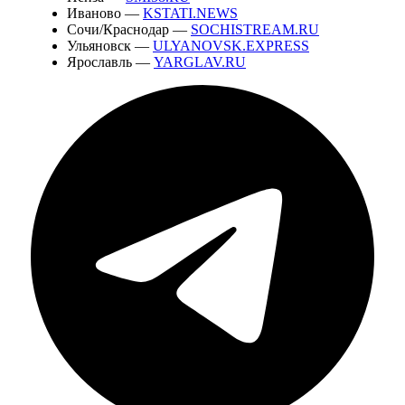
Иваново —
KSTATI.NEWS
Сочи/Краснодар —
SOCHISTREAM.RU
Ульяновск —
ULYANOVSK.EXPRESS
Ярославль —
YARGLAV.RU