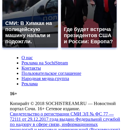
СМИ: В Химках на
полицейскую
Где будет встреча
машину напали и
президентов США
подожгли.
и России: Европа?
О нас
Реклама на SochiStream
Контакты
Пользовательское соглашение
Народная медиа-группа
Реклама
16+
Копирайт © 2018 SOCHISTREAM.RU — Новостной
портал Сочи. 16+ Сетевое издание.
Свидетельство о регистрации СМИ ЭЛ № ФС 77 —
72111 от 29.12.2017 года выдано Федеральной службой
по надзору в сфере связи, информационных
технологий и массовых коммуникаций (Роскомнадзор)