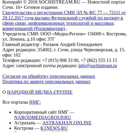
Копирайт © 2018 SOCHISTREAM.RU — Новостной портал
Сочи. 16+ Сетевое издание.
Свидетельство о регистрации СМИ ЭЛ № ФС 77 — 72111 от
29.12.2017 года выдано Федеральной службой по надзору в
сфере связи, информационных технологий и массовых
коммуникаций (Роскомнадзор)
.
Учредитель СМИ: ООО «Медиа-Регион» 156000 г. Кострома,
ул. Ленина, д.10 офис 37Г
Главный редактор - Ратьков Андрей Геннадьевич
Адрес редакции: 354002, г. Сочи, улица Черноморская, д. 15,
офис 102
Телефон редакции: +7 (915) 908 33 00, +7 (862) 555 13 15
Адрес электронной почты редакции:
info@sochistream.ru
Согласие на обработку персональных данных
Политика по защите персональных данных
О
НАРОДНОЙ МЕДИА-ГРУППЕ
Все порталы
НМГ:
Корпоративный сайт НМГ —
NARODMEDIAGROUP.RU
Астрахань —
ASTRAKHAN.ONLINE
Кострома —
K1NEWS.RU