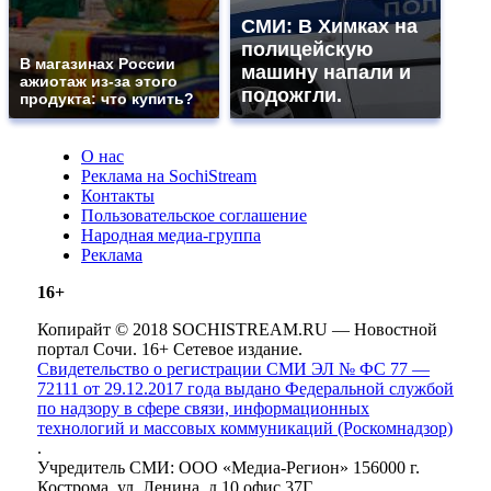
СМИ: В Химках на
полицейскую
В магазинах России
машину напали и
ажиотаж из-за этого
подожгли.
продукта: что купить?
О нас
Реклама на SochiStream
Контакты
Пользовательское соглашение
Народная медиа-группа
Реклама
16+
Копирайт © 2018 SOCHISTREAM.RU — Новостной
портал Сочи. 16+ Сетевое издание.
Свидетельство о регистрации СМИ ЭЛ № ФС 77 —
72111 от 29.12.2017 года выдано Федеральной службой
по надзору в сфере связи, информационных
технологий и массовых коммуникаций (Роскомнадзор)
.
Учредитель СМИ: ООО «Медиа-Регион» 156000 г.
Кострома, ул. Ленина, д.10 офис 37Г