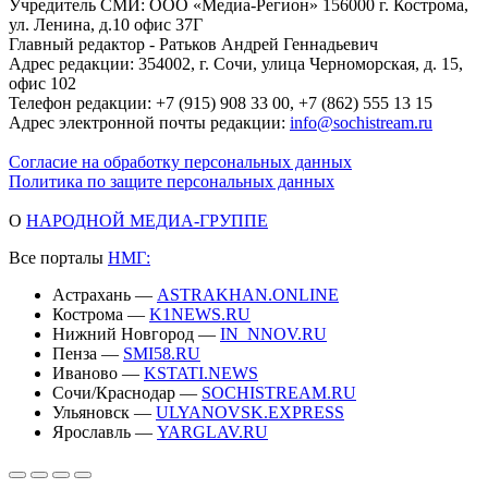
Учредитель СМИ: ООО «Медиа-Регион» 156000 г. Кострома,
ул. Ленина, д.10 офис 37Г
Главный редактор - Ратьков Андрей Геннадьевич
Адрес редакции: 354002, г. Сочи, улица Черноморская, д. 15,
офис 102
Телефон редакции: +7 (915) 908 33 00, +7 (862) 555 13 15
Адрес электронной почты редакции:
info@sochistream.ru
Согласие на обработку персональных данных
Политика по защите персональных данных
О
НАРОДНОЙ МЕДИА-ГРУППЕ
Все порталы
НМГ:
Астрахань —
ASTRAKHAN.ONLINE
Кострома —
K1NEWS.RU
Нижний Новгород —
IN_NNOV.RU
Пенза —
SMI58.RU
Иваново —
KSTATI.NEWS
Сочи/Краснодар —
SOCHISTREAM.RU
Ульяновск —
ULYANOVSK.EXPRESS
Ярославль —
YARGLAV.RU