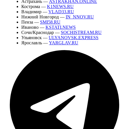
Астрахань —
ASTRAKHAN.ONLINE
Кострома —
K1NEWS.RU
Владимир —
VLAD33.RU
Нижний Новгород —
IN_NNOV.RU
Пенза —
SMI58.RU
Иваново —
KSTATI.NEWS
Сочи/Краснодар —
SOCHISTREAM.RU
Ульяновск —
ULYANOVSK.EXPRESS
Ярославль —
YARGLAV.RU