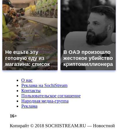
Не ешьте эту
В ОАЭ произошло
готовую еду из
жестокое убийство
магазина: список
криптомиллионера
О нас
Реклама на SochiStream
Контакты
Пользовательское соглашение
Народная медиа-группа
Реклама
16+
Копирайт © 2018 SOCHISTREAM.RU — Новостной