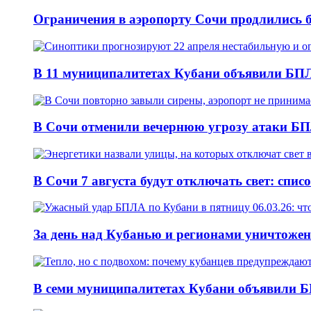
Ограничения в аэропорту Сочи продлились б
В 11 муниципалитетах Кубани объявили БПЛА
В Сочи отменили вечернюю угрозу атаки БП
В Сочи 7 августа будут отключать свет: спис
За день над Кубанью и регионами уничтожен
В семи муниципалитетах Кубани объявили Б