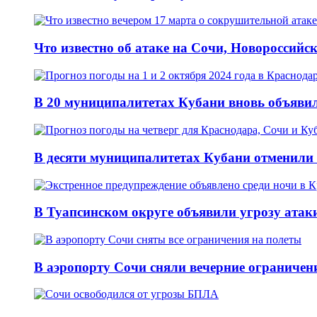
Что известно об атаке на Сочи, Новороссийск
В 20 муниципалитетах Кубани вновь объявил
В десяти муниципалитетах Кубани отменили 
В Туапсинском округе объявили угрозу атак
В аэропорту Сочи сняли вечерние ограничени