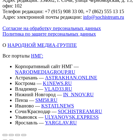
Адрес редакции: 354002, г. Сочи, улица Черноморская, д. 15,
офис 102
Телефон редакции: +7 (915) 908 33 00, +7 (862) 555 13 15
Адрес электронной почты редакции:
info@sochistream.ru
Согласие на обработку персональных данных
Политика по защите персональных данных
О
НАРОДНОЙ МЕДИА-ГРУППЕ
Все порталы
НМГ:
Корпоративный сайт НМГ —
NARODMEDIAGROUP.RU
Астрахань —
ASTRAKHAN.ONLINE
Кострома —
K1NEWS.RU
Владимир —
VLAD33.RU
Нижний Новгород —
IN_NNOV.RU
Пенза —
SMI58.RU
Иваново —
KSTATI.NEWS
Сочи/Краснодар —
SOCHISTREAM.RU
Ульяновск —
ULYANOVSK.EXPRESS
Ярославль —
YARGLAV.RU