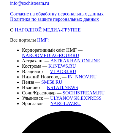
info@sochistream.ru
Согласие на обработку персональных данных
Политика по защите персональных данных
О
НАРОДНОЙ МЕДИА-ГРУППЕ
Все порталы
НМГ:
Корпоративный сайт НМГ —
NARODMEDIAGROUP.RU
Астрахань —
ASTRAKHAN.ONLINE
Кострома —
K1NEWS.RU
Владимир —
VLAD33.RU
Нижний Новгород —
IN_NNOV.RU
Пенза —
SMI58.RU
Иваново —
KSTATI.NEWS
Сочи/Краснодар —
SOCHISTREAM.RU
Ульяновск —
ULYANOVSK.EXPRESS
Ярославль —
YARGLAV.RU