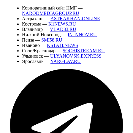
Корпоративный сайт НМГ —
NARODMEDIAGROUP.RU
Астрахань —
ASTRAKHAN.ONLINE
Кострома —
K1NEWS.RU
Владимир —
VLAD33.RU
Нижний Новгород —
IN_NNOV.RU
Пенза —
SMI58.RU
Иваново —
KSTATI.NEWS
Сочи/Краснодар —
SOCHISTREAM.RU
Ульяновск —
ULYANOVSK.EXPRESS
Ярославль —
YARGLAV.RU