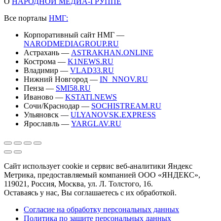
О
НАРОДНОЙ МЕДИА-ГРУППЕ
Все порталы
НМГ:
Корпоративный сайт НМГ —
NARODMEDIAGROUP.RU
Астрахань —
ASTRAKHAN.ONLINE
Кострома —
K1NEWS.RU
Владимир —
VLAD33.RU
Нижний Новгород —
IN_NNOV.RU
Пенза —
SMI58.RU
Иваново —
KSTATI.NEWS
Сочи/Краснодар —
SOCHISTREAM.RU
Ульяновск —
ULYANOVSK.EXPRESS
Ярославль —
YARGLAV.RU
Сайт использует cookie и сервис веб-аналитики Яндекс
Метрика, предоставляемый компанией ООО «ЯНДЕКС»,
119021, Россия, Москва, ул. Л. Толстого, 16.
Оставаясь у нас, Вы соглашаетесь с их обработкой.
Согласие на обработку персональных данных
Политика по защите персональных данных