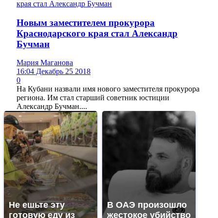
Новым заместителем прокурора
Краснодарского края стал Александр
Бучман
Мария Маганова
16:04 Декабрь 25 2018
0
На Кубани назвали имя нового заместителя прокурора
региона. Им стал старший советник юстиции
Александр Бучман....
Не ешьте эту
В ОАЭ произошло
готовую еду из
жестокое убийство