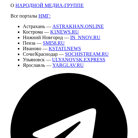
О
НАРОДНОЙ МЕДИА-ГРУППЕ
Все порталы
НМГ:
Астрахань —
ASTRAKHAN.ONLINE
Кострома —
K1NEWS.RU
Нижний Новгород —
IN_NNOV.RU
Пенза —
SMI58.RU
Иваново —
KSTATI.NEWS
Сочи/Краснодар —
SOCHISTREAM.RU
Ульяновск —
ULYANOVSK.EXPRESS
Ярославль —
YARGLAV.RU