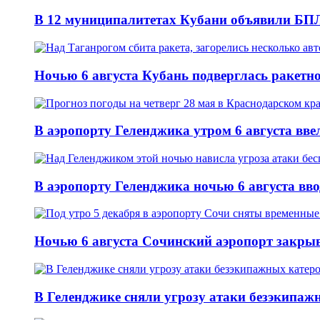
В 12 муниципалитетах Кубани объявили БПЛ
Ночью 6 августа Кубань подверглась ракетн
В аэропорту Геленджика утром 6 августа вв
В аэропорту Геленджика ночью 6 августа вв
Ночью 6 августа Сочинский аэропорт закры
В Геленджике сняли угрозу атаки безэкипажн