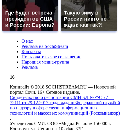
Где будет встреча
Такую зиму в
президентов США
России никто не
и России: Европа?
ждал: как так?!
О нас
Реклама на SochiStream
Контакты
Пользовательское соглашение
Народная медиа-группа
Реклама
16+
Копирайт © 2018 SOCHISTREAM.RU — Новостной
портал Сочи. 16+ Сетевое издание.
Свидетельство о регистрации СМИ ЭЛ № ФС 77 —
72111 от 29.12.2017 года выдано Федеральной службой
по надзору в сфере связи, информационных
технологий и массовых коммуникаций (Роскомнадзор)
.
Учредитель СМИ: ООО «Медиа-Регион» 156000 г.
Кострома, ул. Ленина, д.10 офис 37Г