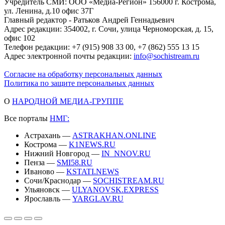
Учредитель СМИ: ООО «Медиа-Регион» 156000 г. Кострома,
ул. Ленина, д.10 офис 37Г
Главный редактор - Ратьков Андрей Геннадьевич
Адрес редакции: 354002, г. Сочи, улица Черноморская, д. 15,
офис 102
Телефон редакции: +7 (915) 908 33 00, +7 (862) 555 13 15
Адрес электронной почты редакции:
info@sochistream.ru
Согласие на обработку персональных данных
Политика по защите персональных данных
О
НАРОДНОЙ МЕДИА-ГРУППЕ
Все порталы
НМГ:
Астрахань —
ASTRAKHAN.ONLINE
Кострома —
K1NEWS.RU
Нижний Новгород —
IN_NNOV.RU
Пенза —
SMI58.RU
Иваново —
KSTATI.NEWS
Сочи/Краснодар —
SOCHISTREAM.RU
Ульяновск —
ULYANOVSK.EXPRESS
Ярославль —
YARGLAV.RU