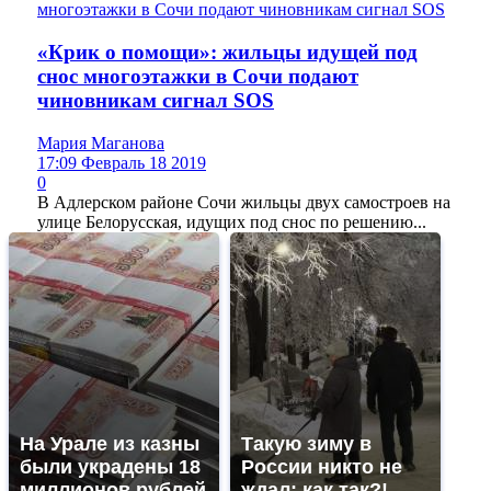
«Крик о помощи»: жильцы идущей под
снос многоэтажки в Сочи подают
чиновникам сигнал SOS
Мария Маганова
17:09 Февраль 18 2019
0
В Адлерском районе Сочи жильцы двух самостроев на
улице Белорусская, идущих под снос по решению...
На Урале из казны
Такую зиму в
были украдены 18
России никто не
миллионов рублей
ждал: как так?!