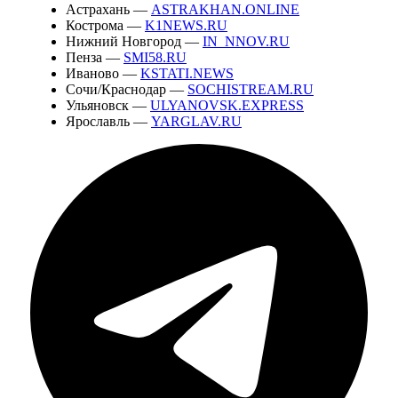
Астрахань —
ASTRAKHAN.ONLINE
Кострома —
K1NEWS.RU
Нижний Новгород —
IN_NNOV.RU
Пенза —
SMI58.RU
Иваново —
KSTATI.NEWS
Сочи/Краснодар —
SOCHISTREAM.RU
Ульяновск —
ULYANOVSK.EXPRESS
Ярославль —
YARGLAV.RU