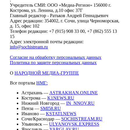
Учредитель СМИ: ООО «Медиа-Регион» 156000 г.
Кострома, ул. Ленина, д.10 офис 37Г
Главный редактор - Ратьков Андрей Геннадьевич
Адрес редакции: 354002, г. Сочи, улица Черноморская,
д. 15, офис 102
Телефон редакции: +7 (915) 908 33 00, +7 (862) 555 13
15
Адрес электронной почты редакции:
info@sochistream.ru
Согласие на обработку персональных данных
Политика по защите персональных данных
О
НАРОДНОЙ МЕДИА-ГРУППЕ
Все порталы
НМГ:
Астрахань —
ASTRAKHAN.ONLINE
Кострома —
K1NEWS.RU
Нижний Новгород —
IN_NNOV.RU
Пенза —
SMI58.RU
Иваново —
KSTATI.NEWS
Сочи/Краснодар —
SOCHISTREAM.RU
Ульяновск —
ULYANOVSK.EXPRESS
Ярославль —
YARGLAV.RU