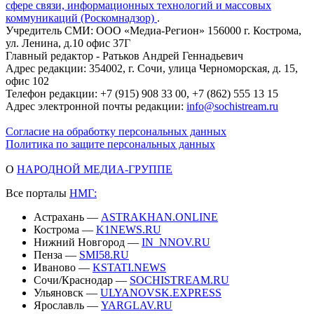
сфере связи, информационных технологий и массовых
коммуникаций (Роскомнадзор)
.
Учредитель СМИ: ООО «Медиа-Регион» 156000 г. Кострома,
ул. Ленина, д.10 офис 37Г
Главный редактор - Ратьков Андрей Геннадьевич
Адрес редакции: 354002, г. Сочи, улица Черноморская, д. 15,
офис 102
Телефон редакции: +7 (915) 908 33 00, +7 (862) 555 13 15
Адрес электронной почты редакции:
info@sochistream.ru
Согласие на обработку персональных данных
Политика по защите персональных данных
О
НАРОДНОЙ МЕДИА-ГРУППЕ
Все порталы
НМГ:
Астрахань —
ASTRAKHAN.ONLINE
Кострома —
K1NEWS.RU
Нижний Новгород —
IN_NNOV.RU
Пенза —
SMI58.RU
Иваново —
KSTATI.NEWS
Сочи/Краснодар —
SOCHISTREAM.RU
Ульяновск —
ULYANOVSK.EXPRESS
Ярославль —
YARGLAV.RU