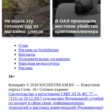
Не ешьте эту
В ОАЭ произошло
готовую еду из
жестокое убийство
магазина: список
криптомиллионера
О нас
Реклама на SochiStream
Контакты
Пользовательское соглашение
Народная медиа-группа
Реклама
16+
Копирайт © 2018 SOCHISTREAM.RU — Новостной
портал Сочи. 16+ Сетевое издание.
Свидетельство о регистрации СМИ ЭЛ № ФС 77 —
72111 от 29.12.2017 года выдано Федеральной службой
по надзору в сфере связи, информационных
технологий и массовых коммуникаций (Роскомнадзор)
.