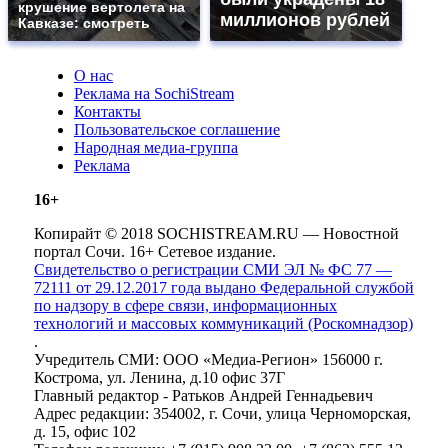
крушение вертолета на
миллионов рублей
Кавказе: смотреть
О нас
Реклама на SochiStream
Контакты
Пользовательское соглашение
Народная медиа-группа
Реклама
16+
Копирайт © 2018 SOCHISTREAM.RU — Новостной
портал Сочи. 16+ Сетевое издание.
Свидетельство о регистрации СМИ ЭЛ № ФС 77 —
72111 от 29.12.2017 года выдано Федеральной службой
по надзору в сфере связи, информационных
технологий и массовых коммуникаций (Роскомнадзор)
.
Учредитель СМИ: ООО «Медиа-Регион» 156000 г.
Кострома, ул. Ленина, д.10 офис 37Г
Главный редактор - Ратьков Андрей Геннадьевич
Адрес редакции: 354002, г. Сочи, улица Черноморская,
д. 15, офис 102