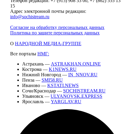
Телефон редакции: +7 (915) 908 33 00, +7 (862) 555 13
15
Адрес электронной почты редакции:
info@sochistream.ru
Согласие на обработку персональных данных
Политика по защите персональных данных
О
НАРОДНОЙ МЕДИА-ГРУППЕ
Все порталы
НМГ:
Астрахань —
ASTRAKHAN.ONLINE
Кострома —
K1NEWS.RU
Нижний Новгород —
IN_NNOV.RU
Пенза —
SMI58.RU
Иваново —
KSTATI.NEWS
Сочи/Краснодар —
SOCHISTREAM.RU
Ульяновск —
ULYANOVSK.EXPRESS
Ярославль —
YARGLAV.RU