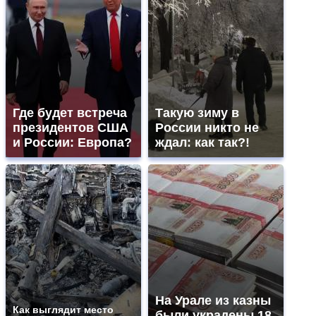
Где будет встреча
Такую зиму в
президентов США
России никто не
и России: Европа?
ждал: как так?!
На Урале из казны
Как выглядит место
были украдены 18