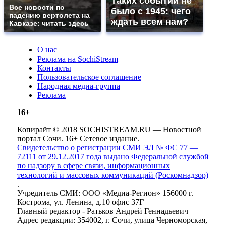
Таких событий не
Все новости по
было с 1945: чего
падению вертолета на
ждать всем нам?
Кавказе: читать здесь
О нас
Реклама на SochiStream
Контакты
Пользовательское соглашение
Народная медиа-группа
Реклама
16+
Копирайт © 2018 SOCHISTREAM.RU — Новостной
портал Сочи. 16+ Сетевое издание.
Свидетельство о регистрации СМИ ЭЛ № ФС 77 —
72111 от 29.12.2017 года выдано Федеральной службой
по надзору в сфере связи, информационных
технологий и массовых коммуникаций (Роскомнадзор)
.
Учредитель СМИ: ООО «Медиа-Регион» 156000 г.
Кострома, ул. Ленина, д.10 офис 37Г
Главный редактор - Ратьков Андрей Геннадьевич
Адрес редакции: 354002, г. Сочи, улица Черноморская,