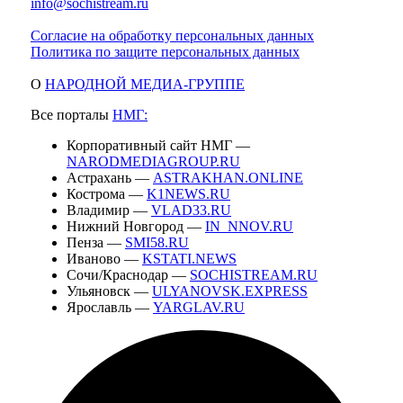
info@sochistream.ru
Согласие на обработку персональных данных
Политика по защите персональных данных
О
НАРОДНОЙ МЕДИА-ГРУППЕ
Все порталы
НМГ:
Корпоративный сайт НМГ —
NARODMEDIAGROUP.RU
Астрахань —
ASTRAKHAN.ONLINE
Кострома —
K1NEWS.RU
Владимир —
VLAD33.RU
Нижний Новгород —
IN_NNOV.RU
Пенза —
SMI58.RU
Иваново —
KSTATI.NEWS
Сочи/Краснодар —
SOCHISTREAM.RU
Ульяновск —
ULYANOVSK.EXPRESS
Ярославль —
YARGLAV.RU