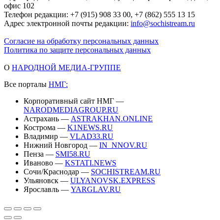
офис 102
Телефон редакции: +7 (915) 908 33 00, +7 (862) 555 13 15
Адрес электронной почты редакции:
info@sochistream.ru
Согласие на обработку персональных данных
Политика по защите персональных данных
О
НАРОДНОЙ МЕДИА-ГРУППЕ
Все порталы
НМГ:
Корпоративный сайт НМГ —
NARODMEDIAGROUP.RU
Астрахань —
ASTRAKHAN.ONLINE
Кострома —
K1NEWS.RU
Владимир —
VLAD33.RU
Нижний Новгород —
IN_NNOV.RU
Пенза —
SMI58.RU
Иваново —
KSTATI.NEWS
Сочи/Краснодар —
SOCHISTREAM.RU
Ульяновск —
ULYANOVSK.EXPRESS
Ярославль —
YARGLAV.RU