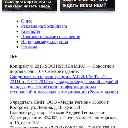
падению вертолета на
ждать всем нам?
Кавказе: читать здесь
О нас
Реклама на SochiStream
Контакты
Пользовательское соглашение
Народная медиа-группа
Реклама
16+
Копирайт © 2018 SOCHISTREAM.RU — Новостной
портал Сочи. 16+ Сетевое издание.
Свидетельство о регистрации СМИ ЭЛ № ФС 77 —
72111 от 29.12.2017 года выдано Федеральной службой
по надзору в сфере связи, информационных
технологий и массовых коммуникаций (Роскомнадзор)
.
Учредитель СМИ: ООО «Медиа-Регион» 156000 г.
Кострома, ул. Ленина, д.10 офис 37Г
Главный редактор - Ратьков Андрей Геннадьевич
Адрес редакции: 354002, г. Сочи, улица Черноморская,
д. 15, офис 102
Телефон редакции: +7 (915) 908 33 00, +7 (862) 555 13