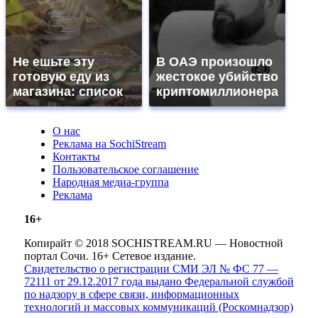
Не ешьте эту
В ОАЭ произошло
готовую еду из
жестокое убийство
магазина: список
криптомиллионера
О нас
Реклама на SochiStream
Контакты
Пользовательское соглашение
Народная медиа-группа
Реклама
16+
Копирайт © 2018 SOCHISTREAM.RU — Новостной
портал Сочи. 16+ Сетевое издание.
Свидетельство о регистрации СМИ ЭЛ № ФС 77 —
72111 от 29.12.2017 года выдано Федеральной службой
по надзору в сфере связи, информационных
технологий и массовых коммуникаций (Роскомнадзор)