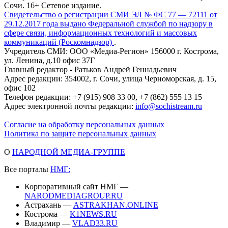
Сочи. 16+ Сетевое издание.
Свидетельство о регистрации СМИ ЭЛ № ФС 77 — 72111 от
29.12.2017 года выдано Федеральной службой по надзору в
сфере связи, информационных технологий и массовых
коммуникаций (Роскомнадзор)
.
Учредитель СМИ: ООО «Медиа-Регион» 156000 г. Кострома,
ул. Ленина, д.10 офис 37Г
Главный редактор - Ратьков Андрей Геннадьевич
Адрес редакции: 354002, г. Сочи, улица Черноморская, д. 15,
офис 102
Телефон редакции: +7 (915) 908 33 00, +7 (862) 555 13 15
Адрес электронной почты редакции:
info@sochistream.ru
Согласие на обработку персональных данных
Политика по защите персональных данных
О
НАРОДНОЙ МЕДИА-ГРУППЕ
Все порталы
НМГ:
Корпоративный сайт НМГ —
NARODMEDIAGROUP.RU
Астрахань —
ASTRAKHAN.ONLINE
Кострома —
K1NEWS.RU
Владимир —
VLAD33.RU