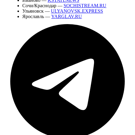
Иваново —
KSTATI.NEWS
Сочи/Краснодар —
SOCHISTREAM.RU
Ульяновск —
ULYANOVSK.EXPRESS
Ярославль —
YARGLAV.RU