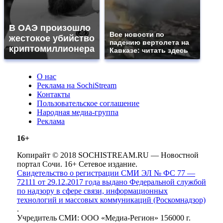
В ОАЭ произошло
Все новости по
жестокое убийство
падению вертолета на
криптомиллионера
Кавказе: читать здесь
О нас
Реклама на SochiStream
Контакты
Пользовательское соглашение
Народная медиа-группа
Реклама
16+
Копирайт © 2018 SOCHISTREAM.RU — Новостной
портал Сочи. 16+ Сетевое издание.
Свидетельство о регистрации СМИ ЭЛ № ФС 77 —
72111 от 29.12.2017 года выдано Федеральной службой
по надзору в сфере связи, информационных
технологий и массовых коммуникаций (Роскомнадзор)
.
Учредитель СМИ: ООО «Медиа-Регион» 156000 г.