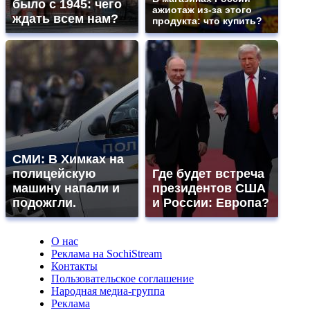
было с 1945: чего
ажиотаж из-за этого
ждать всем нам?
продукта: что купить?
СМИ: В Химках на
полицейскую
Где будет встреча
машину напали и
президентов США
подожгли.
и России: Европа?
О нас
Реклама на SochiStream
Контакты
Пользовательское соглашение
Народная медиа-группа
Реклама