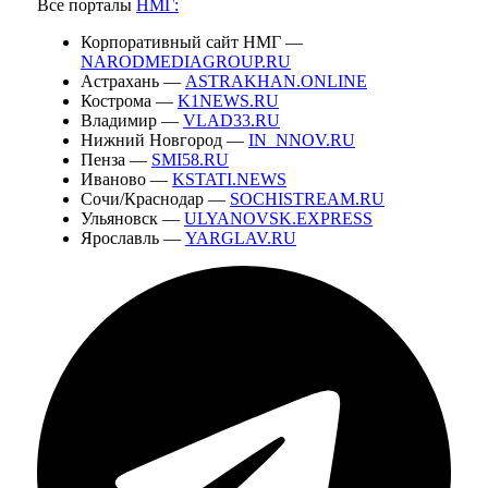
Все порталы
НМГ:
Корпоративный сайт НМГ —
NARODMEDIAGROUP.RU
Астрахань —
ASTRAKHAN.ONLINE
Кострома —
K1NEWS.RU
Владимир —
VLAD33.RU
Нижний Новгород —
IN_NNOV.RU
Пенза —
SMI58.RU
Иваново —
KSTATI.NEWS
Сочи/Краснодар —
SOCHISTREAM.RU
Ульяновск —
ULYANOVSK.EXPRESS
Ярославль —
YARGLAV.RU