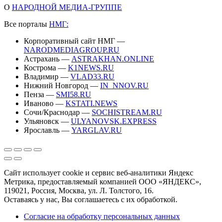
О
НАРОДНОЙ МЕДИА-ГРУППЕ
Все порталы
НМГ:
Корпоративный сайт НМГ —
NARODMEDIAGROUP.RU
Астрахань —
ASTRAKHAN.ONLINE
Кострома —
K1NEWS.RU
Владимир —
VLAD33.RU
Нижний Новгород —
IN_NNOV.RU
Пенза —
SMI58.RU
Иваново —
KSTATI.NEWS
Сочи/Краснодар —
SOCHISTREAM.RU
Ульяновск —
ULYANOVSK.EXPRESS
Ярославль —
YARGLAV.RU
Сайт использует cookie и сервис веб-аналитики Яндекс
Метрика, предоставляемый компанией ООО «ЯНДЕКС»,
119021, Россия, Москва, ул. Л. Толстого, 16.
Оставаясь у нас, Вы соглашаетесь с их обработкой.
Согласие на обработку персональных данных