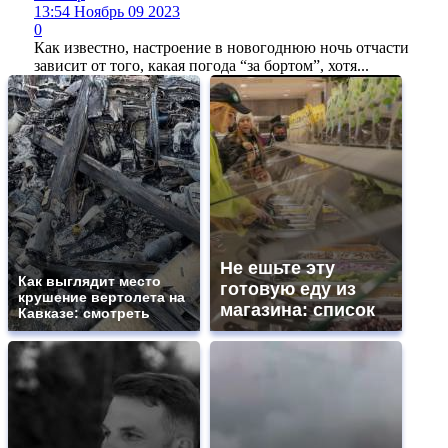
13:54 Ноябрь 09 2023
0
Как известно, настроение в новогоднюю ночь отчасти
зависит от того, какая погода “за бортом”, хотя...
Не ешьте эту
Как выглядит место
готовую еду из
крушение вертолета на
магазина: список
Кавказе: смотреть