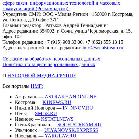
сфере связи, информационных технологий и массовых
коммуникаций (Роскомнадзор)
.
Учредитель СМИ: ООО «Медиа-Регион» 156000 г. Кострома,
ул. Ленина, д.10 офис 37Г
Главный редактор - Ратьков Андрей Геннадьевич
Адрес редакции: 354002, г. Сочи, улица Черноморская, д. 15,
офис 102
Телефон редакции: +7 (915) 908 33 00, +7 (862) 555 13 15
Адрес электронной почты редакции:
info@sochistream.ru
Согласие на обработку персональных данных
Политика по защите персональных данных
О
НАРОДНОЙ МЕДИА-ГРУППЕ
Все порталы
НМГ:
Астрахань —
ASTRAKHAN.ONLINE
Кострома —
K1NEWS.RU
Нижний Новгород —
IN_NNOV.RU
Пенза —
SMI58.RU
Иваново —
KSTATI.NEWS
Сочи/Краснодар —
SOCHISTREAM.RU
Ульяновск —
ULYANOVSK.EXPRESS
Ярославль —
YARGLAV.RU