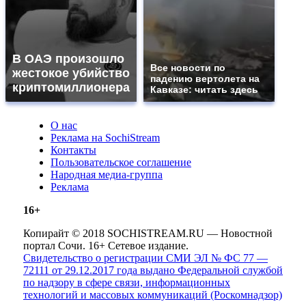
В ОАЭ произошло
Все новости по
жестокое убийство
падению вертолета на
криптомиллионера
Кавказе: читать здесь
О нас
Реклама на SochiStream
Контакты
Пользовательское соглашение
Народная медиа-группа
Реклама
16+
Копирайт © 2018 SOCHISTREAM.RU — Новостной
портал Сочи. 16+ Сетевое издание.
Свидетельство о регистрации СМИ ЭЛ № ФС 77 —
72111 от 29.12.2017 года выдано Федеральной службой
по надзору в сфере связи, информационных
технологий и массовых коммуникаций (Роскомнадзор)