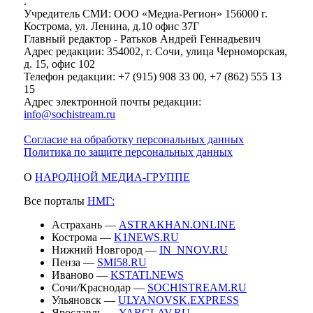
.
Учредитель СМИ: ООО «Медиа-Регион» 156000 г.
Кострома, ул. Ленина, д.10 офис 37Г
Главный редактор - Ратьков Андрей Геннадьевич
Адрес редакции: 354002, г. Сочи, улица Черноморская,
д. 15, офис 102
Телефон редакции: +7 (915) 908 33 00, +7 (862) 555 13
15
Адрес электронной почты редакции:
info@sochistream.ru
Согласие на обработку персональных данных
Политика по защите персональных данных
О
НАРОДНОЙ МЕДИА-ГРУППЕ
Все порталы
НМГ:
Астрахань —
ASTRAKHAN.ONLINE
Кострома —
K1NEWS.RU
Нижний Новгород —
IN_NNOV.RU
Пенза —
SMI58.RU
Иваново —
KSTATI.NEWS
Сочи/Краснодар —
SOCHISTREAM.RU
Ульяновск —
ULYANOVSK.EXPRESS
Ярославль —
YARGLAV.RU