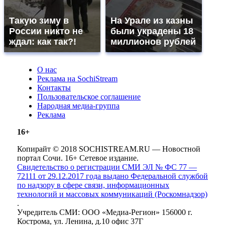
Такую зиму в
На Урале из казны
России никто не
были украдены 18
ждал: как так?!
миллионов рублей
О нас
Реклама на SochiStream
Контакты
Пользовательское соглашение
Народная медиа-группа
Реклама
16+
Копирайт © 2018 SOCHISTREAM.RU — Новостной
портал Сочи. 16+ Сетевое издание.
Свидетельство о регистрации СМИ ЭЛ № ФС 77 —
72111 от 29.12.2017 года выдано Федеральной службой
по надзору в сфере связи, информационных
технологий и массовых коммуникаций (Роскомнадзор)
.
Учредитель СМИ: ООО «Медиа-Регион» 156000 г.
Кострома, ул. Ленина, д.10 офис 37Г