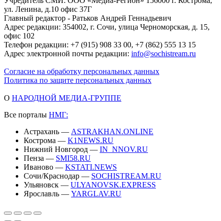
Учредитель СМИ: ООО «Медиа-Регион» 156000 г. Кострома,
ул. Ленина, д.10 офис 37Г
Главный редактор - Ратьков Андрей Геннадьевич
Адрес редакции: 354002, г. Сочи, улица Черноморская, д. 15,
офис 102
Телефон редакции: +7 (915) 908 33 00, +7 (862) 555 13 15
Адрес электронной почты редакции:
info@sochistream.ru
Согласие на обработку персональных данных
Политика по защите персональных данных
О
НАРОДНОЙ МЕДИА-ГРУППЕ
Все порталы
НМГ:
Астрахань —
ASTRAKHAN.ONLINE
Кострома —
K1NEWS.RU
Нижний Новгород —
IN_NNOV.RU
Пенза —
SMI58.RU
Иваново —
KSTATI.NEWS
Сочи/Краснодар —
SOCHISTREAM.RU
Ульяновск —
ULYANOVSK.EXPRESS
Ярославль —
YARGLAV.RU