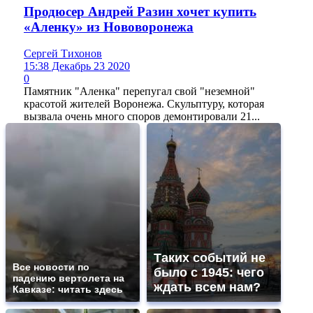
Продюсер Андрей Разин хочет купить
«Аленку» из Нововоронежа
Сергей Тихонов
15:38 Декабрь 23 2020
0
Памятник "Аленка" перепугал свой "неземной"
красотой жителей Воронежа. Скульптуру, которая
вызвала очень много споров демонтировали 21...
Таких событий не
Все новости по
было с 1945: чего
падению вертолета на
ждать всем нам?
Кавказе: читать здесь