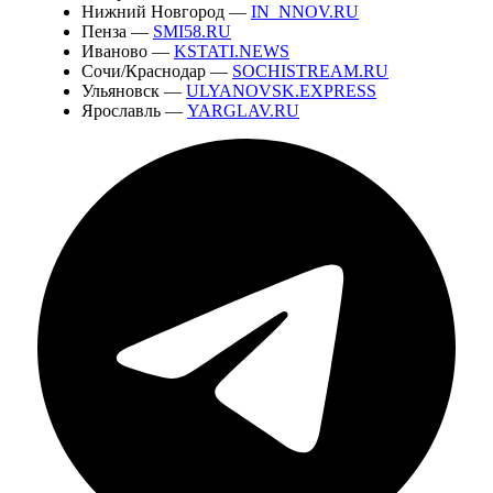
Нижний Новгород —
IN_NNOV.RU
Пенза —
SMI58.RU
Иваново —
KSTATI.NEWS
Сочи/Краснодар —
SOCHISTREAM.RU
Ульяновск —
ULYANOVSK.EXPRESS
Ярославль —
YARGLAV.RU