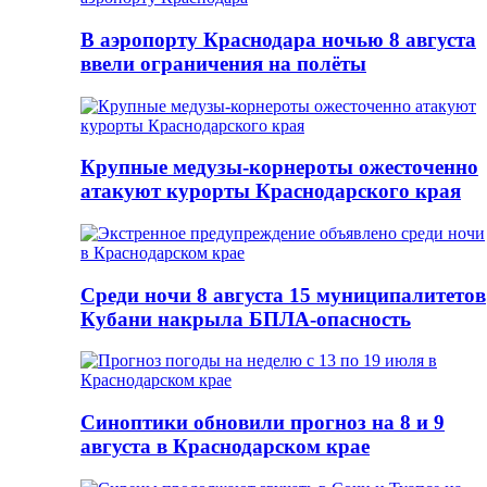
В аэропорту Краснодара ночью 8 августа
ввели ограничения на полёты
Крупные медузы-корнероты ожесточенно
атакуют курорты Краснодарского края
Среди ночи 8 августа 15 муниципалитетов
Кубани накрыла БПЛА-опасность
Синоптики обновили прогноз на 8 и 9
августа в Краснодарском крае