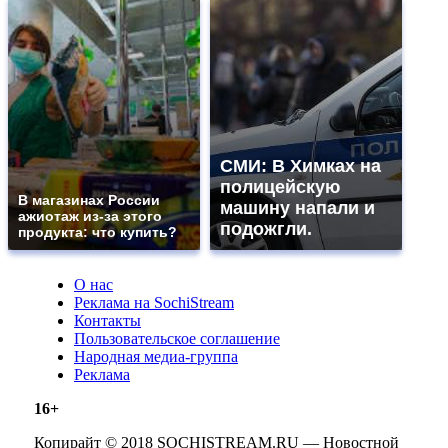
СМИ: В Химках на
полицейскую
В магазинах России
машину напали и
ажиотаж из-за этого
подожгли.
продукта: что купить?
О нас
Реклама на SochiStream
Контакты
Пользовательское соглашение
Народная медиа-группа
Реклама
16+
Копирайт © 2018 SOCHISTREAM.RU — Новостной