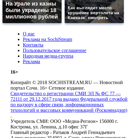
На Урале из казны
Как выглядит место
были украдены 18
крушение вертолета на
миллионов рублей
Кавказе: смотреть
О нас
Реклама на SochiStream
Контакты
Пользовательское соглашение
Народная медиа-группа
Реклама
16+
Копирайт © 2018 SOCHISTREAM.RU — Новостной
портал Сочи. 16+ Сетевое издание.
Свидетельство о регистрации СМИ ЭЛ № ФС 77 —
72111 от 29.12.2017 года выдано Федеральной службой
по надзору в сфере связи, информационных
технологий и массовых коммуникаций (Роскомнадзор)
.
Учредитель СМИ: ООО «Медиа-Регион» 156000 г.
Кострома, ул. Ленина, д.10 офис 37Г
Главный редактор - Ратьков Андрей Геннадьевич
Адрес редакции: 354002, г. Сочи, улица Черноморская,