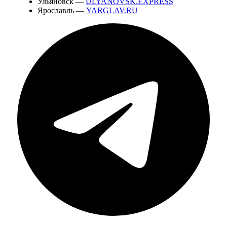
Ульяновск —
ULYANOVSK.EXPRESS
Ярославль —
YARGLAV.RU