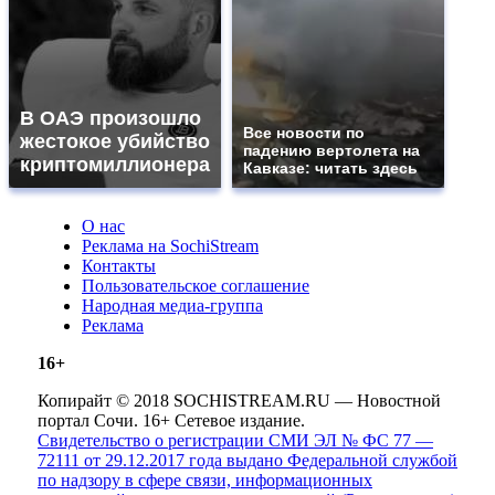
В ОАЭ произошло
Все новости по
жестокое убийство
падению вертолета на
криптомиллионера
Кавказе: читать здесь
О нас
Реклама на SochiStream
Контакты
Пользовательское соглашение
Народная медиа-группа
Реклама
16+
Копирайт © 2018 SOCHISTREAM.RU — Новостной
портал Сочи. 16+ Сетевое издание.
Свидетельство о регистрации СМИ ЭЛ № ФС 77 —
72111 от 29.12.2017 года выдано Федеральной службой
по надзору в сфере связи, информационных