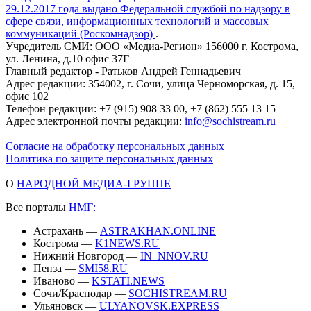
29.12.2017 года выдано Федеральной службой по надзору в
сфере связи, информационных технологий и массовых
коммуникаций (Роскомнадзор)
.
Учредитель СМИ: ООО «Медиа-Регион» 156000 г. Кострома,
ул. Ленина, д.10 офис 37Г
Главный редактор - Ратьков Андрей Геннадьевич
Адрес редакции: 354002, г. Сочи, улица Черноморская, д. 15,
офис 102
Телефон редакции: +7 (915) 908 33 00, +7 (862) 555 13 15
Адрес электронной почты редакции:
info@sochistream.ru
Согласие на обработку персональных данных
Политика по защите персональных данных
О
НАРОДНОЙ МЕДИА-ГРУППЕ
Все порталы
НМГ:
Астрахань —
ASTRAKHAN.ONLINE
Кострома —
K1NEWS.RU
Нижний Новгород —
IN_NNOV.RU
Пенза —
SMI58.RU
Иваново —
KSTATI.NEWS
Сочи/Краснодар —
SOCHISTREAM.RU
Ульяновск —
ULYANOVSK.EXPRESS