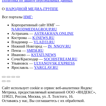
Политика по защите персональных данных
О
НАРОДНОЙ МЕДИА-ГРУППЕ
Все порталы
НМГ:
Корпоративный сайт НМГ —
NARODMEDIAGROUP.RU
Астрахань —
ASTRAKHAN.ONLINE
Кострома —
K1NEWS.RU
Владимир —
VLAD33.RU
Нижний Новгород —
IN_NNOV.RU
Пенза —
SMI58.RU
Иваново —
KSTATI.NEWS
Сочи/Краснодар —
SOCHISTREAM.RU
Ульяновск —
ULYANOVSK.EXPRESS
Ярославль —
YARGLAV.RU
Сайт использует cookie и сервис веб-аналитики Яндекс
Метрика, предоставляемый компанией ООО «ЯНДЕКС»,
119021, Россия, Москва, ул. Л. Толстого, 16.
Оставаясь у нас, Вы соглашаетесь с их обработкой.