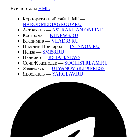
Все порталы
НМГ:
Корпоративный сайт НМГ —
NARODMEDIAGROUP.RU
Астрахань —
ASTRAKHAN.ONLINE
Кострома —
K1NEWS.RU
Владимир —
VLAD33.RU
Нижний Новгород —
IN_NNOV.RU
Пенза —
SMI58.RU
Иваново —
KSTATI.NEWS
Сочи/Краснодар —
SOCHISTREAM.RU
Ульяновск —
ULYANOVSK.EXPRESS
Ярославль —
YARGLAV.RU