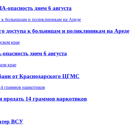
А-опасность днем 6 августа
го доступа к больницам и поликлиникам на Ареде
опасность днем 6 августа
Кубани от Краснодарского ЦГМС
я продать 14 граммов наркотиков
атер ВСУ