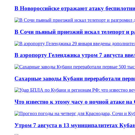
В Новороссийске отражают атаку беспилотни
В Сочи пьяный приезжий искал телепорт и 
В аэропорту Геленджика утром 7 августа вв
Сахарные заводы Кубани переработали перв
Что известно к этому часу о ночной атаке на
Утром 7 августа в 13 муниципалитетах Куб