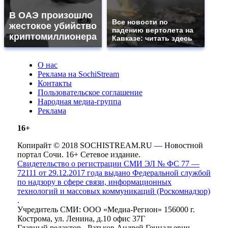
В ОАЭ произошло
Все новости по
жестокое убийство
падению вертолета на
криптомиллионера
Кавказе: читать здесь
О нас
Реклама на SochiStream
Контакты
Пользовательское соглашение
Народная медиа-группа
Реклама
16+
Копирайт © 2018 SOCHISTREAM.RU — Новостной
портал Сочи. 16+ Сетевое издание.
Свидетельство о регистрации СМИ ЭЛ № ФС 77 —
72111 от 29.12.2017 года выдано Федеральной службой
по надзору в сфере связи, информационных
технологий и массовых коммуникаций (Роскомнадзор)
.
Учредитель СМИ: ООО «Медиа-Регион» 156000 г.
Кострома, ул. Ленина, д.10 офис 37Г
Главный редактор - Ратьков Андрей Геннадьевич