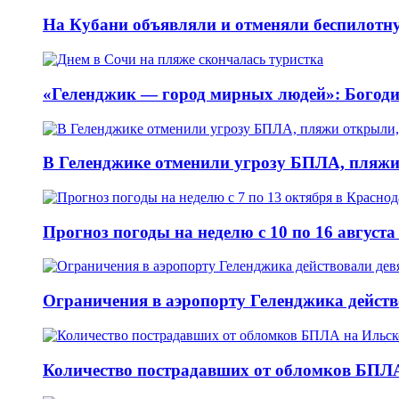
На Кубани объявляли и отменяли беспилотну
«Геленджик — город мирных людей»: Богоди
В Геленджике отменили угрозу БПЛА, пляжи
Прогноз погоды на неделю с 10 по 16 август
Ограничения в аэропорту Геленджика действо
Количество пострадавших от обломков БПЛА