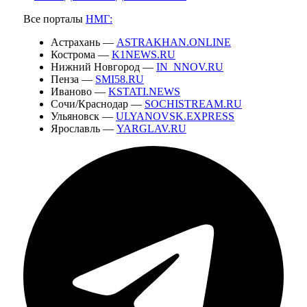
Все порталы
НМГ:
Астрахань —
ASTRAKHAN.ONLINE
Кострома —
K1NEWS.RU
Нижний Новгород —
IN_NNOV.RU
Пенза —
SMI58.RU
Иваново —
KSTATI.NEWS
Сочи/Краснодар —
SOCHISTREAM.RU
Ульяновск —
ULYANOVSK.EXPRESS
Ярославль —
YARGLAV.RU