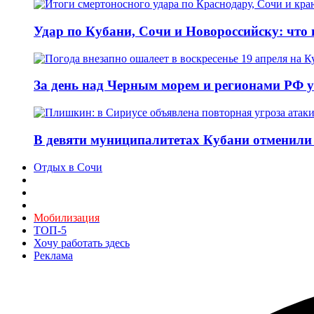
Удар по Кубани, Сочи и Новороссийску: что и
За день над Черным морем и регионами РФ 
В девяти муниципалитетах Кубани отменили 
Отдых в Сочи
Мобилизация
ТОП-5
Хочу работать здесь
Реклама