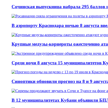
Сочинская выпускница набрала 295 баллов н
В аэропорту Краснодара ночью 8 августа вв
Крупные медузы-корнероты ожесточенно ат
Среди ночи 8 августа 15 муниципалитетов 
Синоптики обновили прогноз на 8 и 9 август
В 12 муниципалитетах Кубани объявили БПЛ