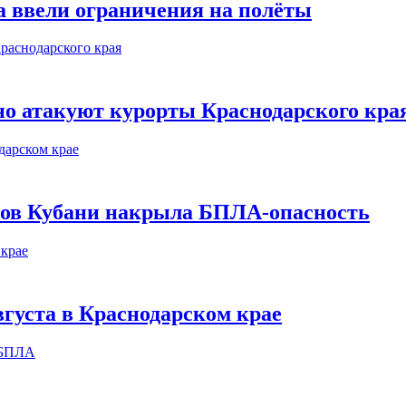
а ввели ограничения на полёты
о атакуют курорты Краснодарского кра
етов Кубани накрыла БПЛА-опасность
вгуста в Краснодарском крае