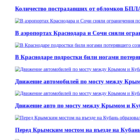
Количество пострадавших от обломков БПЛА
В аэропортах Краснодара и Сочи сняли огран
В Краснодаре подростки били ногами потеря
Движение автомобилей по мосту между Крым
Движение авто по мосту между Крымом и Ку
Перед Крымским мостом на въезде на Кубань 