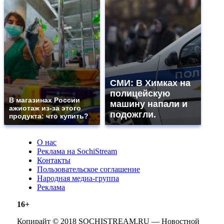
СМИ: В Химках на
полицейскую
В магазинах России
машину напали и
ажиотаж из-за этого
подожгли.
продукта: что купить?
О нас
Реклама на SochiStream
Контакты
Пользовательское соглашение
Народная медиа-группа
Реклама
16+
Копирайт © 2018 SOCHISTREAM.RU — Новостной