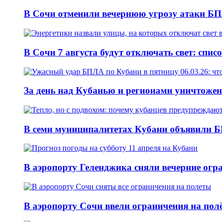
В Сочи отменили вечернюю угрозу атаки БП
В Сочи 7 августа будут отключать свет: спис
За день над Кубанью и регионами уничтожен
В семи муниципалитетах Кубани объявили Б
В аэропорту Геленджика сняли вечерние огра
В аэропорту Сочи ввели ограничения на пол