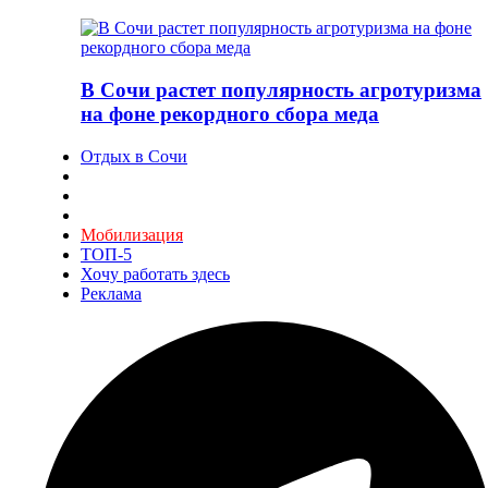
В Сочи растет популярность агротуризма
на фоне рекордного сбора меда
Отдых в Сочи
Мобилизация
ТОП-5
Хочу работать здесь
Реклама