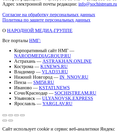
Адрес электронной почты редакции:
info@sochistream.ru
Согласие на обработку персональных данных
Политика по защите персональных данных
О
НАРОДНОЙ МЕДИА-ГРУППЕ
Все порталы
НМГ:
Корпоративный сайт НМГ —
NARODMEDIAGROUP.RU
Астрахань —
ASTRAKHAN.ONLINE
Кострома —
K1NEWS.RU
Владимир —
VLAD33.RU
Нижний Новгород —
IN_NNOV.RU
Пенза —
SMI58.RU
Иваново —
KSTATI.NEWS
Сочи/Краснодар —
SOCHISTREAM.RU
Ульяновск —
ULYANOVSK.EXPRESS
Ярославль —
YARGLAV.RU
Сайт использует cookie и сервис веб-аналитики Яндекс