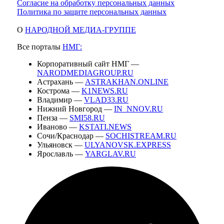
Согласие на обработку персональных данных
Политика по защите персональных данных
О
НАРОДНОЙ МЕДИА-ГРУППЕ
Все порталы
НМГ:
Корпоративный сайт НМГ —
NARODMEDIAGROUP.RU
Астрахань —
ASTRAKHAN.ONLINE
Кострома —
K1NEWS.RU
Владимир —
VLAD33.RU
Нижний Новгород —
IN_NNOV.RU
Пенза —
SMI58.RU
Иваново —
KSTATI.NEWS
Сочи/Краснодар —
SOCHISTREAM.RU
Ульяновск —
ULYANOVSK.EXPRESS
Ярославль —
YARGLAV.RU